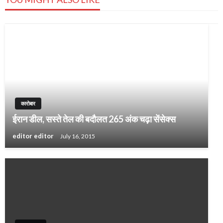
कारोबार
ईरान डील, सस्ते तेल की बदौलत 265 अंक चढ़ा सेंसेक्स
editor editor
July 16, 2015