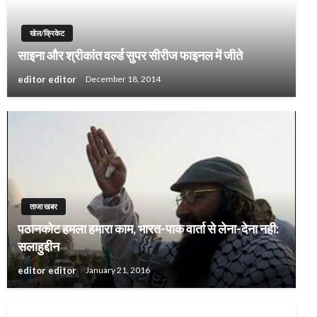
खेल/क्रिकेट
साइना और श्रीकांत वर्ल्ड सुपर सीरीज फाइनल में जीते
editor editor
December 18, 2014
ताजा खबर
पठानकोट हमला हमारा काम, भारत-पाक वार्ता से लेना-देना नही:
सलाहुद्दीन
editor editor
January 21, 2016