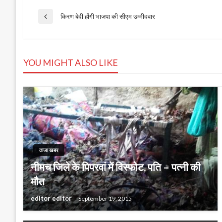
Post
किरण बेदी होंगी भाजपा की सीएम उम्मीदवार
Previous
Post
navigation
YOU MIGHT ALSO LIKE
ताजा खबर
नीमच जिले के पिपरवां में विस्‍फोट, पति – पत्‍नी की
मौत
editor editor
September 19, 2015