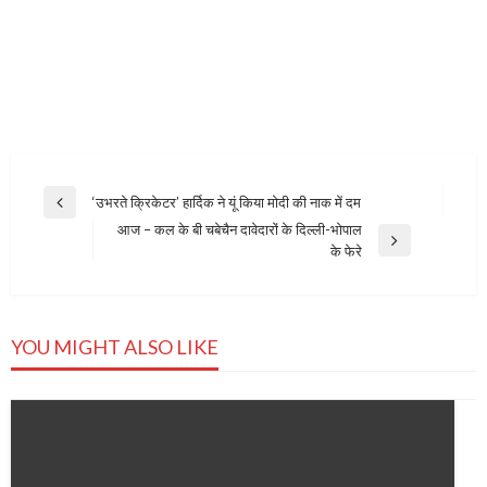
Post
‘उभरते क्रिकेटर’ हार्दिक ने यूं किया मोदी की नाक में दम
Previous
navigation
आज – कल के बी चबेचैन दावेदारों के दिल्ली-भोपाल
Post
Next
के फेरे
Post
YOU MIGHT ALSO LIKE