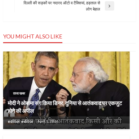
Post
दिल्ली की सड़कों पर नदारद ऑटो व टैक्सियां, हड़ताल से
Next
लोग बेहाल
Post
YOU MIGHT ALSO LIKE
ताजा खबर
मोदी ने ओबामा संग किया डिनर, दुनिया से आतंकवाद पर एकजुट
होने की अपील
editor editor
April 1, 2016