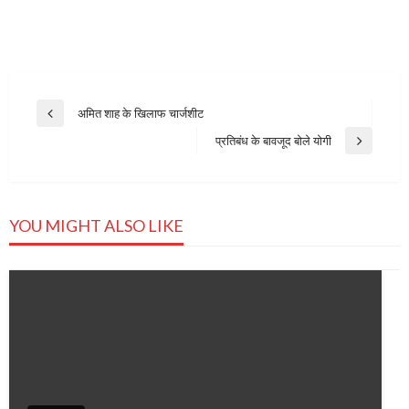
Post
अमित शाह के खिलाफ चार्जशीट
Previous
navigation
Post
प्रतिबंध के बावजूद बोले योगी
Next
Post
YOU MIGHT ALSO LIKE