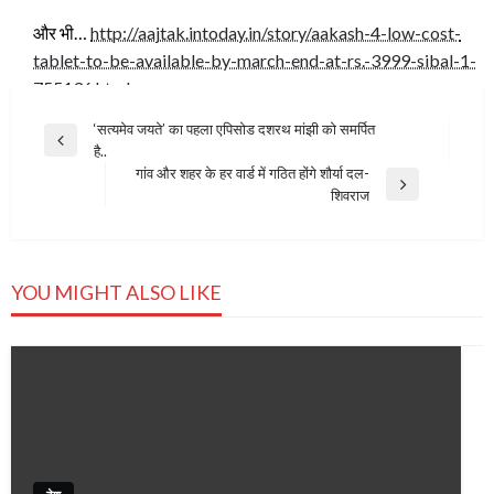
और भी…
http://aajtak.intoday.in/story/aakash-4-low-cost-
tablet-to-be-available-by-march-end-at-rs.-3999-sibal-1-
755136.html
Post
‘सत्‍यमेव जयते’ का पहला एपिसोड दशरथ मांझी को समर्पित
Previous
है..
navigation
Post
गांव और शहर के हर वार्ड में गठित होंगे शौर्या दल-
Next
शिवराज
Post
YOU MIGHT ALSO LIKE