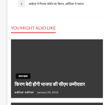
Post
आईएस ने गिराया जॉर्डन का विमान, अमेरिका ने नकारा
Previous
Post
navigation
YOU MIGHT ALSO LIKE
ताजा खबर
किरण बेदी होंगी भाजपा की सीएम उम्मीदवार
editor editor
January 20, 2015