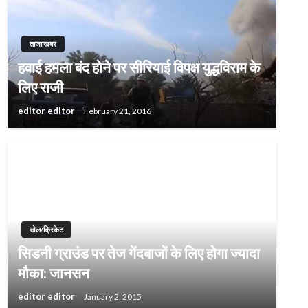
ताजा खबर
हवाई हमला बंद होने पर सीरियाई विपक्ष युद्धविराम के
लिए राजी
editor editor
February 21, 2016
खेल/क्रिकेट
सिडनी ग्राउंड पर तेज गेंदबाजों के लिए होगा ज्यादा
मौका: जानसन
editor editor
January 2, 2015