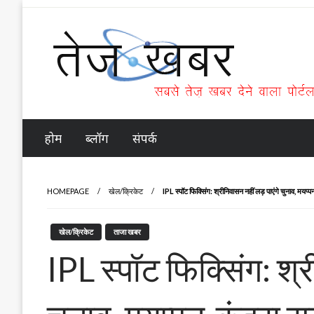
Skip
to
content
Tez Khabar
होम
ब्लॉग
संपर्क
HOMEPAGE
खेल/क्रिकेट
IPL स्पॉट फिक्सिंग: श्रीनिवासन नहीं लड़ पाएंगे चुनाव, मयप्पन
खेल/क्रिकेट
ताजा खबर
IPL स्पॉट फिक्सिंग: श्र