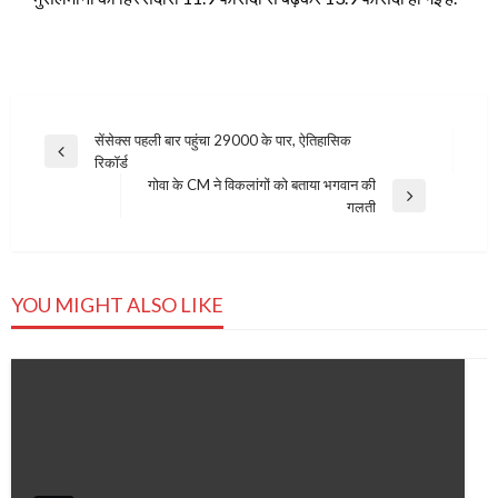
Post
सेंसेक्‍स पहली बार पहुंचा 29000 के पार, ऐतिहासिक
Previous
रिकॉर्ड
navigation
Post
गोवा के CM ने विकलांगों को बताया भगवान की
Next
गलती
Post
YOU MIGHT ALSO LIKE