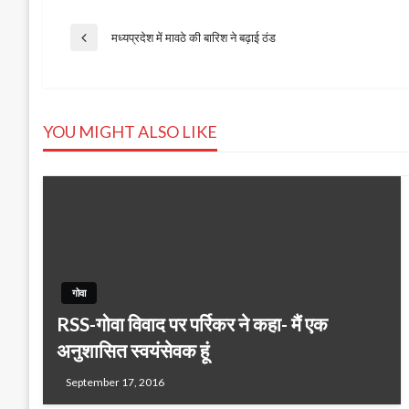
Post
मध्‍यप्रदेश में मावठे की बारिश ने बढ़ाई ठंड
Previous
Post
navigation
YOU MIGHT ALSO LIKE
गोवा
RSS​-गोवा विवाद पर पर्रिकर ने कहा- मैं एक
अनुशासित स्वयंसेवक हूं
September 17, 2016