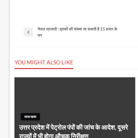
नेपाल त्रासदी : मृतकों की संख्‍या जा सकती है 15 हजार के
Post
Previous
पार
Post
navigation
YOU MIGHT ALSO LIKE
ताजा खबर
उत्तर प्रदेश में पेट्रोल पंपों की जांच के आदेश, दूसरे
राज्यों में भी होगा औचक निरीक्षण