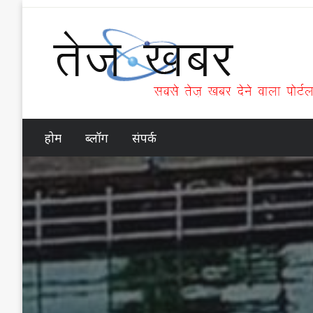
Skip
to
content
Tez Khabar
होम
ब्लॉग
संपर्क