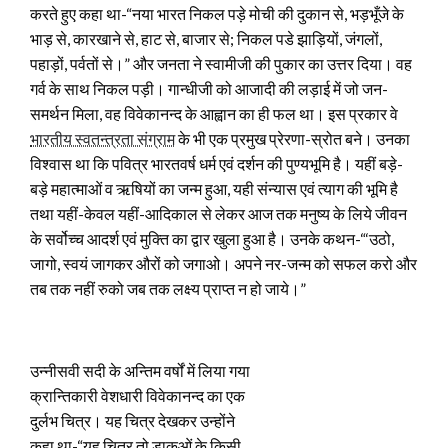
करते हुए कहा था-“नया भारत निकल पड़े मोची की दुकान से, भड़भूँजे के
भाड़ से, कारखाने से, हाट से, बाजार से; निकल पडे झाड़ियों, जंगलों,
पहाड़ों, पर्वतों से।” और जनता ने स्वामीजी की पुकार का उत्तर दिया। वह
गर्व के साथ निकल पड़ी। गान्धीजी को आजादी की लड़ाई में जो जन-
समर्थन मिला, वह विवेकानन्द के आह्वान का ही फल था। इस प्रकार वे
भारतीय स्वतन्त्रता संग्राम
के भी एक प्रमुख प्रेरणा-स्रोत बने। उनका
विश्वास था कि पवित्र भारतवर्ष धर्म एवं दर्शन की पुण्यभूमि है। यहीं बड़े-
बड़े महात्माओं व ऋषियों का जन्म हुआ, यही संन्यास एवं त्याग की भूमि है
तथा यहीं-केवल यहीं-आदिकाल से लेकर आज तक मनुष्य के लिये जीवन
के सर्वोच्च आदर्श एवं मुक्ति का द्वार खुला हुआ है। उनके कथन-“‘उठो,
जागो, स्वयं जागकर औरों को जगाओ। अपने नर-जन्म को सफल करो और
तब तक नहीं रुको जब तक लक्ष्य प्राप्त न हो जाये।”
उन्नीसवी सदी के अन्तिम वर्षों में लिया गया
क्रान्तिकारी वेशधारी विवेकानन्द का एक
दुर्लभ चित्र। यह चित्र देखकर उन्होंने
कहा था-“यह चित्र तो डाकुओं के किसी