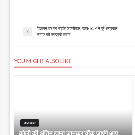
विज्ञापन वार पर भड़के केजरीवाल, कहा- BJP ने पूरे अग्रवाल
Post
Previous
समाज को उपद्रवी बताया
Post
navigation
YOU MIGHT ALSO LIKE
ताजा खबर
कोली की अंतिम इच्छा जानकर चौंक जाएंगे आप