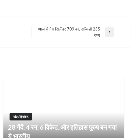
आज से गैस सिलेंडर 709 का, सब्सिडी 235
Next
रुपए
Post
खेल/क्रिकेट
28 गेंदें, 4 रन, 6 विकेट..और इतिहास पुरुष बन गया
ये भारतीय