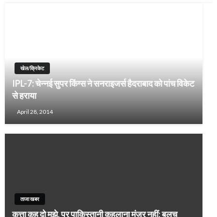
खेल/क्रिकेट
IPL-7: चेन्नई सुपर किंग्स ने सनराइजर्स हैदराबाद को पांच विकेट
से हराया
April 28, 2014
ताजा खबर
कुत्ता कह दो मुझे, पर पाकिस्तानी कहलाना मंजूर नहीं: बलूच