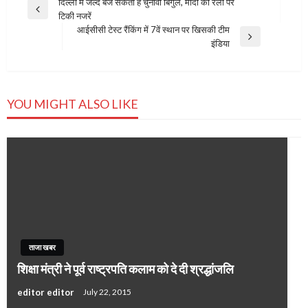
Post
दिल्ली में जल्द बज सकता है चुनावी बिगुल, मोदी की रैली पर
Previous
टिकी नजरें
navigation
Post
आईसीसी टेस्ट रैंकिंग में 7वें स्थान पर खिसकी टीम
Next
इंडिया
Post
YOU MIGHT ALSO LIKE
ताजा खबर
शिक्षा मंत्री ने पूर्व राष्ट्रपति कलाम को दे दी श्रद्धांजलि
editor editor
July 22, 2015