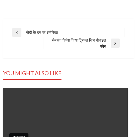
Post
मोदी के दर पर अमेरिका
Previous
navigation
सैमसंग ने पेश किया ट्रिपल सिम मोबाइल
Post
Next
फोन
Post
YOU MIGHT ALSO LIKE
ताजा खबर