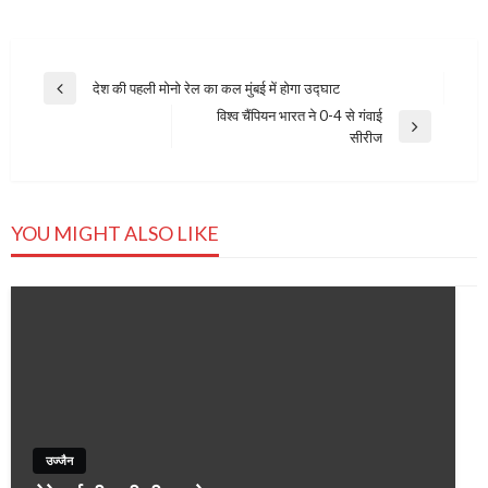
Post
देश की पहली मोनो रेल का कल मुंबई में होगा उद्घाट
Previous
navigation
विश्व चैंपियन भारत ने 0-4 से गंवाई
Post
Next
सीरीज
Post
YOU MIGHT ALSO LIKE
उज्जैन