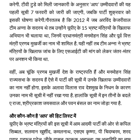
करेगी. टीवी टुडे को मिली जानकारी के अनुसार ‘आप’ उम्‍मीदवारों की यह
पहली सूची 7 फरवरी को जारी की जाएगी, जबकि पार्टी शुक्रवार को
इसकी घोषणा करेगी.गौरतलब है कि 2012 में जब अरविंद केजरीवाल
टीम अन्‍ना के सदस्‍य थे तब उन्‍होंने यूपीए के 15 भ्रष्‍ट मंत्रियों के खिलाफ
अभियान भी चलाया था, जिनमें प्रधानमंत्री मनमोहन सिंह और पूर्व वित्त
मंत्री प्रणब मुखर्जी का नाम भी शामिल है. यही नहीं तब टीम अन्‍ना ने भ्रष्‍ट
मंत्रियों के खिलाफ जांच के लिए एसआईटी की मांग को लेकर जंतर-मंतर
पर अनशन भी किया था.
वहीं, अब चूंकि प्रणब मुखर्जी देश के राष्‍ट्रपति हैं और मनमोहन सिंह
राज्‍यसभा के सदस्‍य हैं ऐसे में पार्टी की सूची में उनके खिलाफ उम्‍मीदवारों
का नाम नहीं होगा. इसके अलावा विलास राव देशमुख के निधन के कारण
उनका नाम भी सूची में नहीं रखा गया है. हालांकि सूची में इन तीनों के बदले
ए राजा, श्रीप्रकाश जयसवाल और पवन बंसल का नाम जोड़ा गया है.
और कौन-कौन है ‘आप’ की हिट लिस्‍ट में
यूपीए के भ्रष्‍ट मंत्रियों की इस सूची में आम आदमी पार्टी की ओर से कपिल
सिब्‍बल, सलमान खुर्शीद, कमलनाथ, एसएम कृष्‍णा, पी चिदम्‍बरम, शरद
पवार, प्रफुल पटेल, जीके वासन, फारूक अब्‍दुल्‍ला, एम अलागिरि का नाम