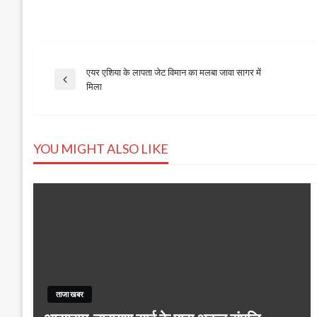
एयर एशिया के लापता जेट विमान का मलबा जावा सागर में
Post
Previous
मिला
Post
navigation
YOU MIGHT ALSO LIKE
ताजा खबर