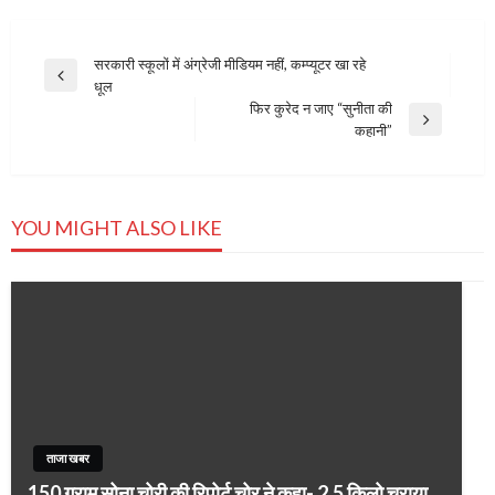
Post
सरकारी स्कूलों में अंग्रेजी मीडियम नहीं, कम्प्यूटर खा रहे
Previous
धूल
navigation
Post
फिर कुरेद न जाए “सुनीता की
Next
कहानी”
Post
YOU MIGHT ALSO LIKE
ताजा खबर
150 ग्राम सोना चोरी की रिपोर्ट चोर ने कहा- 2.5 किलो चुराया