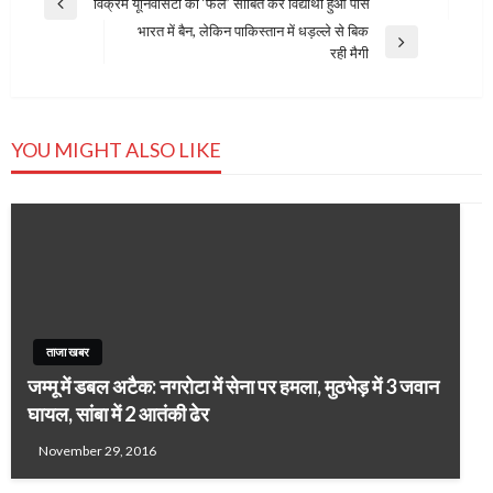
Post
विक्रम यूनिवर्सिटी को ‘फेल’ साबित कर विद्यार्थी हुआ पास
Previous
navigation
भारत में बैन, लेकिन पाकिस्तान में धड़ल्ले से बिक
Post
Next
रही मैगी
Post
YOU MIGHT ALSO LIKE
ताजा खबर
जम्मू में डबल अटैक: नगरोटा में सेना पर हमला, मुठभेड़ में 3 जवान
घायल, सांबा में 2 आतंकी ढेर
November 29, 2016