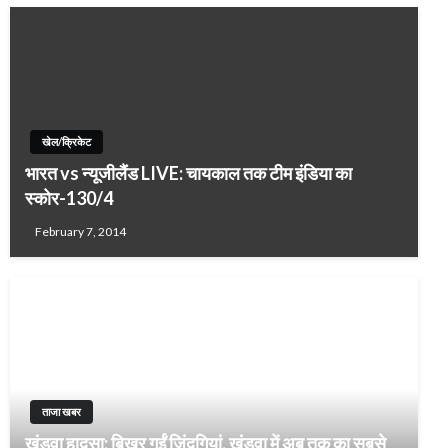
खेल/क्रिकेट
भारत vs न्यूजीलैंड LIVE: चायकाल तक टीम इंडिया का
स्कोर-130/4
February 7, 2014
ताजा खबर
खंडवा हादसा: बिखर गईं जिंदगियां, खंडवा में अब तक का सबसे