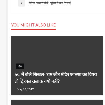
Post
नितिन गडकरी बोले- यूरिन से करें सिंचाई
Previous
Post
navigation
YOU MIGHT ALSO LIKE
देश
SC में बोले सिब्बल- राम और मंदिर आस्था का विषय
तो ट्रिपल तलाक क्यों नहीं?
May 16, 2017