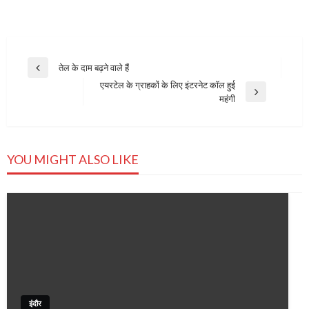
Post
तेल के दाम बढ़ने वाले हैं
Previous
navigation
एयरटेल के ग्राहकों के लिए इंटरनेट कॉल हुई
Post
Next
महंगी
Post
YOU MIGHT ALSO LIKE
इंदौर