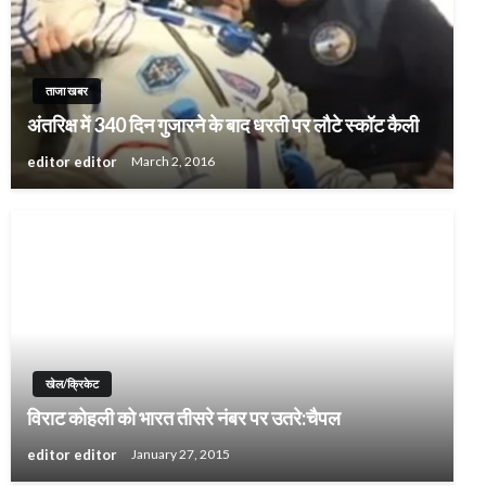
ताजा खबर
अंतरिक्ष में 340 दिन गुजारने के बाद धरती पर लौटे स्‍कॉट कैली
editor editor
March 2, 2016
खेल/क्रिकेट
विराट कोहली को भारत तीसरे नंबर पर उतरे:चैपल
editor editor
January 27, 2015