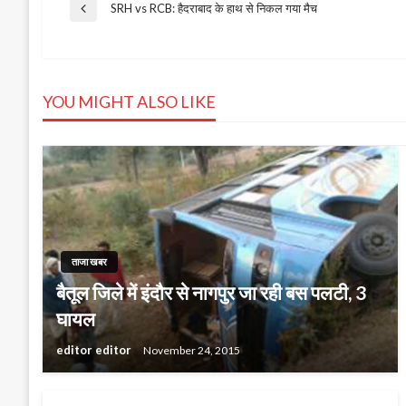
Post
SRH vs RCB: हैदराबाद के हाथ से निकल गया मैच
Previous
Post
navigation
YOU MIGHT ALSO LIKE
ताजा खबर
बैतूल जिले में इंदौर से नागपुर जा रही बस पलटी, 3
घायल
editor editor
November 24, 2015