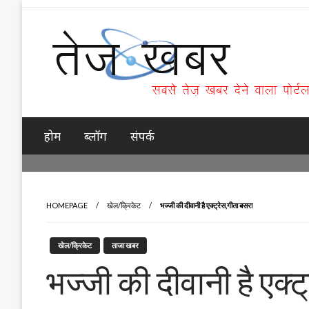
Skip
to
content
Tez Khabar
होम
ब्लॉग
संपर्क
HOMEPAGE
खेल/क्रिकेट
भज्जी की दीवानी है एक्ट्रेस,गीता बसरा
खेल/क्रिकेट
ताजा खबर
भज्जी की दीवानी है एक्