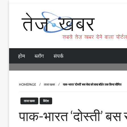
Skip
to
content
Tez Khabar
होम
ब्लॉग
संपर्क
HOMEPAGE
ताजा खबर
पाक-भारत ‘दोस्ती’ बस सेवा को वाघा बॉर्डर तक किया सीमित
ताजा खबर
विदेश
पाक-भारत ‘दोस्ती’ बस स