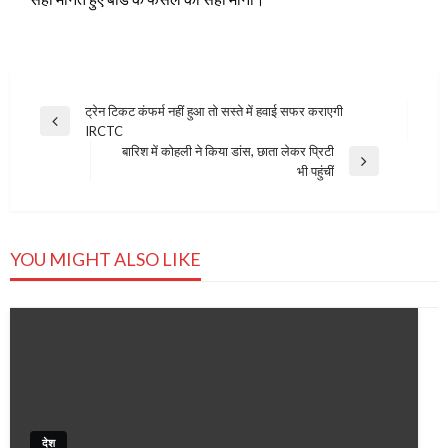
Post
ट्रेन टिकट कंफर्म नहीं हुआ तो सस्‍ते में हवाई सफर कराएगी
Previous
IRCTC
navigation
Post
बारिश में कोहली ने किया डांस, छाता लेकर प्रिटी
Next
भी पहुंचीं
Post
YOU MIGHT ALSO LIKE
देश