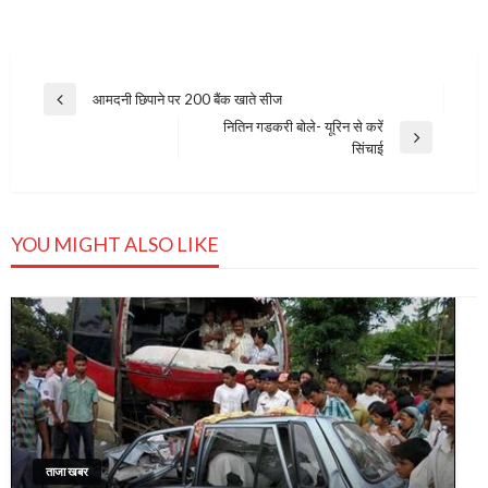
Post
आमदनी छिपाने पर 200 बैंक खाते सीज
Previous
navigation
नितिन गडकरी बोले- यूरिन से करें
Post
Next
सिंचाई
Post
YOU MIGHT ALSO LIKE
ताजा खबर